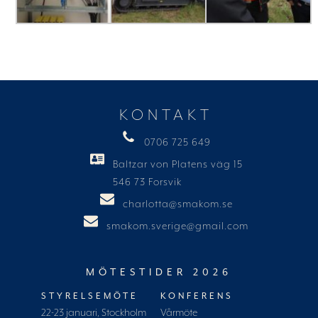
KONTAKT
0706 725 649
Baltzar von Platens väg 15
546 73 Forsvik
charlotta@smakom.se
smakom.sverige@gmail.com
MÖTESTIDER 2026
STYRELSEMÖTE
KONFERENS
22-23 januari, Stockholm
Vårmöte