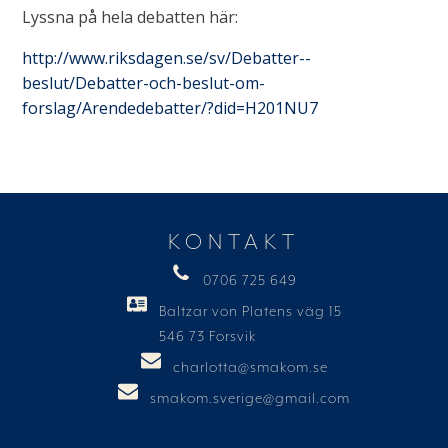
Lyssna på hela debatten här:
http://www.riksdagen.se/sv/Debatter--
beslut/Debatter-och-beslut-om-
forslag/Arendedebatter/?did=H201NU7
KONTAKT
0706 725 649
Baltzar von Platens väg 15
546 73 Forsvik
charlotta@smakom.se
smakom.sverige@gmail.com