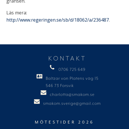
gränsen.
Läs mera:
http://www.regeringen.se/sb/d/18062/a/236487
.
KONTAKT
0706 725 649
Baltzar von Platens väg 15
546 73 Forsvik
charlotta@smakom.se
smakom.sverige@gmail.com
MÖTESTIDER 2026