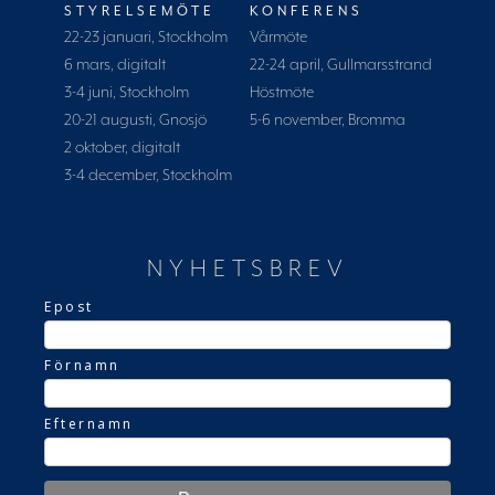
STYRELSEMÖTE
KONFERENS
22-23 januari, Stockholm
Vårmöte
6 mars, digitalt
22-24 april, Gullmarsstrand
3-4 juni, Stockholm
Höstmöte
20-21 augusti, Gnosjö
5-6 november, Bromma
2 oktober, digitalt
3-4 december, Stockholm
NYHETSBREV
Epost
Förnamn
Efternamn