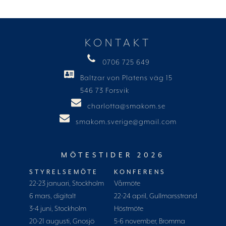
KONTAKT
0706 725 649
Baltzar von Platens väg 15
546 73 Forsvik
charlotta@smakom.se
smakom.sverige@gmail.com
MÖTESTIDER 2026
STYRELSEMÖTE
KONFERENS
22-23 januari, Stockholm
Vårmöte
6 mars, digitalt
22-24 april, Gullmarsstrand
3-4 juni, Stockholm
Höstmöte
20-21 augusti, Gnosjö
5-6 november, Bromma