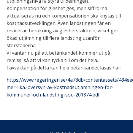
utbildningsnivå få styra tilldelningen.
Kompensation för gleshet ges, men siffrorna
aktualiseras nu och kompensationen ska knytas till
kostnadsutvecklingen. Även landstingen får en
reviderad beräkning av gleshetsfaktorn, vilket ger
ökad utjämning till flera landsting utanför
storstäderna.
Vi väntar nu på att betänkandet kommer ut på
remiss, så att vi kan tycka till om det hela.
I avvaktan på detta kan hela betänkandet läsas här:
https://www.regeringen.se/4a78db/contentassets/484e
mer-lika.-oversyn-av-kostnadsutjamningen-for-
kommuner-och-landsting-sou-201874.pdf