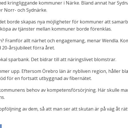
d kringliggande kommuner i Närke. Bland annat har Syd
er Norr- och Sydnärke.
t borde skapas nya möjligheter för kommuner att samarbeta
öpa av tjänster mellan kommuner borde förenklas.
un? Framför allt närhet och engagemang, menar Wendla. 
d 20-årsjubileet förra året.
l sparbank. Det bidrar till att näringslivet blomstrar.
er upp. Eftersom Örebro län är nybliven region, håller bla
töd för en fortsatt utbyggnad av fibernätet.
 kommunens behov av kompetensförsörjning. Här skulle man v
ns.
ppföljning av dem, så att man ser att skutan är på väg åt rät