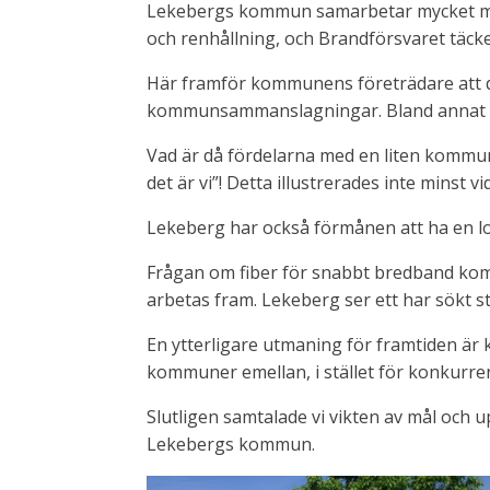
Lekebergs kommun samarbetar mycket me
och renhållning, och Brandförsvaret täck
Här framför kommunens företrädare att de
kommunsammanslagningar. Bland annat k
Vad är då fördelarna med en liten komm
det är vi”! Detta illustrerades inte minst vi
Lekeberg har också förmånen att ha en loka
Frågan om fiber för snabbt bredband komm
arbetas fram. Lekeberg ser ett har sökt s
En ytterligare utmaning för framtiden är
kommuner emellan, i stället för konkurre
Slutligen samtalade vi vikten av mål och u
Lekebergs kommun.