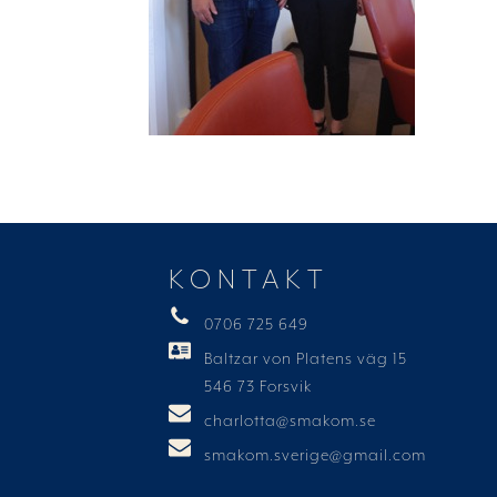
KONTAKT
0706 725 649
Baltzar von Platens väg 15
546 73 Forsvik
charlotta@smakom.se
smakom.sverige@gmail.com