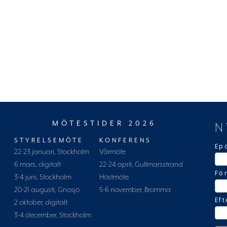
MÖTESTIDER 2026
N
STYRELSEMÖTE
KONFERENS
Ep
22-23 januari, Stockholm
Vårmöte
6 mars, digitalt
22-24 april, Gullmarsstrand
Fö
3-4 juni, Stockholm
Höstmöte
20-21 augusti, Gnosjö
5-6 november, Bromma
Ef
2 oktober, digitalt
3-4 december, Stockholm