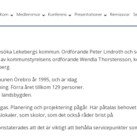
Kom
Medlemmar
Konferens
Presentationer
Remissvar
S
besöka Lekebergs kommun. Ordförande Peter Lindroth och se
av kommunstyrelsens ordförande Wendla Thorstensson, k
berg.
nen Örebro år 1995, och är idag
g. Förra året tillkom 129 personer.
å landsbygden.
s. Planering och projektering pågår. Här påtalas behovet 
slokaler, som skolor, som det också råder brist på.
staterades att det är viktigt att behålla servicepunkter som