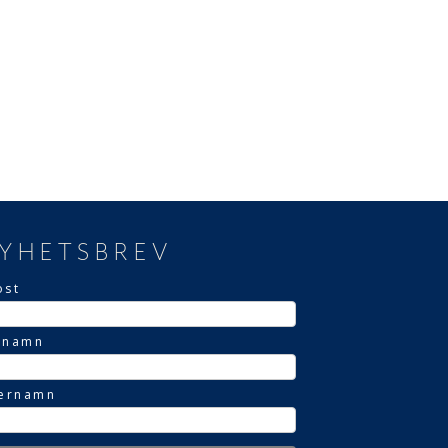
YHETSBREV
ost
rnamn
ternamn