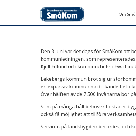
Om Små
Den 3 juni var det dags för SmåKom att 
kommunledningen, som representerades 
Kjell Edlund och kommunchefen Ewa Lind
Lekebergs kommun bröt sig ur storkommu
en expansiv kommun med ökande befolknin
Över hälften av de 7 500 invånarna bor p
Som på många håll behöver bostäder bygga
också få möjlighet att tillföra verksamhet
Servicen på landsbygden berördes, och kon