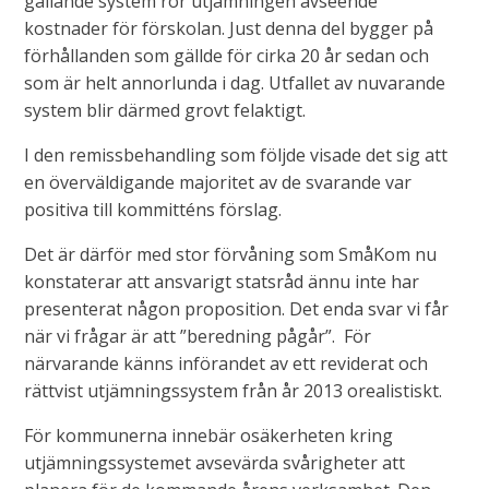
gällande system rör utjämningen avseende
kostnader för förskolan. Just denna del bygger på
förhållanden som gällde för cirka 20 år sedan och
som är helt annorlunda i dag. Utfallet av nuvarande
system blir därmed grovt felaktigt.
I den remissbehandling som följde visade det sig att
en överväldigande majoritet av de svarande var
positiva till kommitténs förslag.
Det är därför med stor förvåning som SmåKom nu
konstaterar att ansvarigt statsråd ännu inte har
presenterat någon proposition. Det enda svar vi får
när vi frågar är att ”beredning pågår”. För
närvarande känns införandet av ett reviderat och
rättvist utjämningssystem från år 2013 orealistiskt.
För kommunerna innebär osäkerheten kring
utjämningssystemet avsevärda svårigheter att