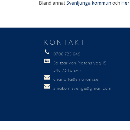
Bland annat
Svenljunga kommun
och
Her
KONTAKT
0706 725 649
Baltzar von Platens väg 15
546 73 Forsvik
charlotta@smakom.se
smakom.sverige@gmail.com