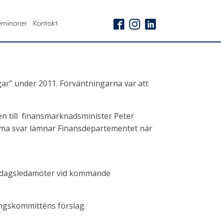
eminarier
Kontakt
gar” under 2011. Förväntningarna var att
agen till finansmarknadsminister Peter
mma svar lämnar Finansdepartementet när
ksdagsledamöter vid kommande
ingskommitténs förslag.