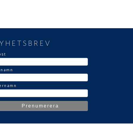
YHETSBREV
ost
rnamn
ternamn