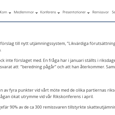
Kom
Medlemmar
Konferens
Presentationer
Remissvar
S
rslag till nytt utjämningssystem, ”Likvärdiga förutsättnin
.
ck inte förslaget med. En fråga har i januari ställts i riksd
 svarat att ”beredning pågår” och att han återkommer. Sa
av fyra punkter vid vårt möte med de olika partiernas ri
rågan ökat utrymme vid vår Rikskonferens i april.
fär 90% av de ca 300 remissvaren tillstyrkte skatteutjämn