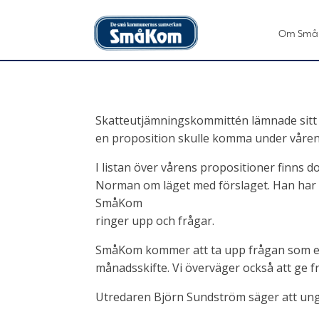
Om Små
Skatteutjämningskommittén lämnade sitt fö
en proposition skulle komma under våren
I listan över vårens propositioner finns do
Norman om läget med förslaget. Han har
SmåKom
ringer upp och frågar.
SmåKom kommer att ta upp frågan som en 
månadsskifte. Vi överväger också att ge f
Utredaren Björn Sundström säger att unge