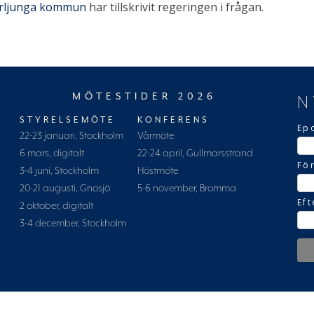
rljunga kommun
har tillskrivit regeringen i frågan.
MÖTESTIDER 2026
N
STYRELSEMÖTE
KONFERENS
Ep
22-23 januari, Stockholm
Vårmöte
6 mars, digitalt
22-24 april, Gullmarsstrand
Fö
3-4 juni, Stockholm
Höstmöte
20-21 augusti, Gnosjö
5-6 november, Bromma
Ef
2 oktober, digitalt
3-4 december, Stockholm