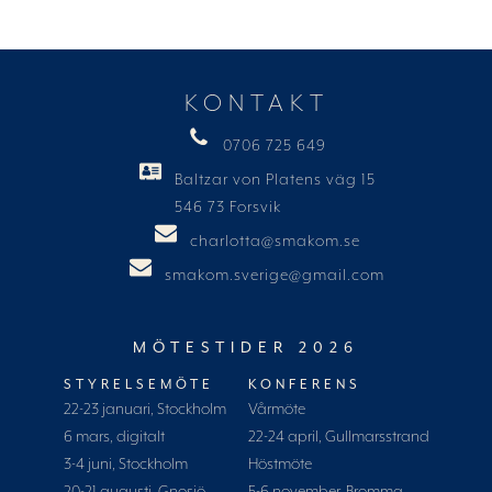
KONTAKT
0706 725 649
Baltzar von Platens väg 15
546 73 Forsvik
charlotta@smakom.se
smakom.sverige@gmail.com
MÖTESTIDER 2026
STYRELSEMÖTE
KONFERENS
22-23 januari, Stockholm
Vårmöte
6 mars, digitalt
22-24 april, Gullmarsstrand
3-4 juni, Stockholm
Höstmöte