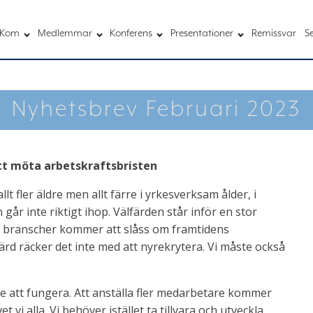
Kom
Medlemmar
Konferens
Presentationer
Remissvar
S
Nyhetsbrev Februari 2023
att möta arbetskraftsbristen
allt fler äldre men allt färre i yrkesverksam ålder, i
r inte riktigt ihop. Välfärden står inför en stor
branscher kommer att slåss om framtidens
färd räcker det inte med att nyrekrytera. Vi måste också
te att fungera. Att anställa fler medarbetare kommer
t vi alla. Vi behöver istället ta tillvara och utveckla