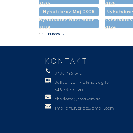
2025
2025
Nyhetsbrev Maj 2025
Nyhetsbrev
Nyhetsbrev November
Nyhetsbrev
2024
2024
1
2
3
…
8
Nästa →
KONTAKT
0706 725 649
Baltzar von Platens väg 15
546 73 Forsvik
charlotta@smakom.se
smakom.sverige@gmail.com