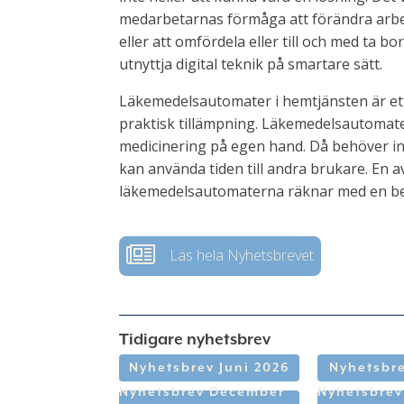
medarbetarnas förmåga att förändra arbets
eller att omfördela eller till och med ta b
utnyttja digital teknik på smartare sätt.
Läkemedelsautomater i hemtjänsten är ett
praktisk tillämpning. Läkemedelsautomat
medicinering på egen hand. Då behöver i
kan använda tiden till andra brukare. E
läkemedelsautomaterna räknar med en besp
Läs hela Nyhetsbrevet
Tidigare nyhetsbrev
Nyhetsbrev Juni 2026
Nyhetsbre
Nyhetsbrev December
Nyhetsbre