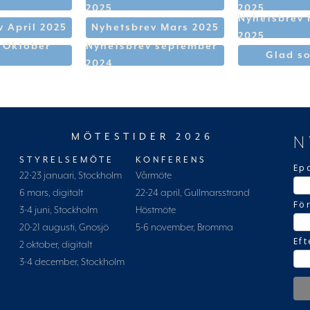
2025
2025
Nyhetsbrev 
 April 2025
Nyhetsbrev Mars 2025
2025
 Oktober
Nyhetsbrev september
Glad s
2024
MÖTESTIDER 2026
N
STYRELSEMÖTE
KONFERENS
Ep
22-23 januari, Stockholm
Vårmöte
6 mars, digitalt
22-24 april, Gullmarsstrand
Fö
3-4 juni, Stockholm
Höstmöte
20-21 augusti, Gnosjö
5-6 november, Bromma
Ef
2 oktober, digitalt
3-4 december, Stockholm