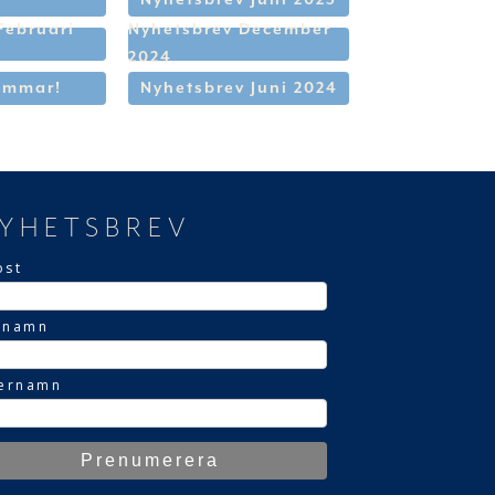
Februari
Nyhetsbrev December
2024
ommar!
Nyhetsbrev Juni 2024
YHETSBREV
ost
rnamn
ternamn