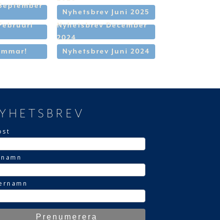
 September
Nyhetsbrev Juni 2025
Februari
Nyhetsbrev December
2024
ommar!
Nyhetsbrev Juni 2024
YHETSBREV
ost
rnamn
ternamn