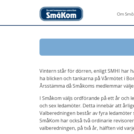
Om Små
Vintern står för dörren, enligt SMHI har ha
ha blicken och tankarna på Vårmötet i 
Årsstämma då Småkoms medlemmar välje
I Småkom väljs ordförande på ett år och l
och sex ledamöter. Detta innebär att årlig
Valberedningen består av fyra ledamöter som
SmåKom har också två ordinarie revisorer 
valberedningen, på två år, hälften vid varje t