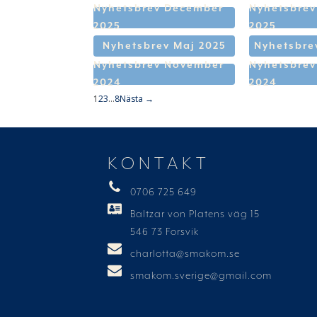
Nyhetsbrev December
Nyhetsbre
2025
2025
Nyhetsbrev Maj 2025
Nyhetsbrev
Nyhetsbrev November
Nyhetsbrev
2024
2024
1
2
3
…
8
Nästa →
KONTAKT
0706 725 649
Baltzar von Platens väg 15
546 73 Forsvik
charlotta@smakom.se
smakom.sverige@gmail.com