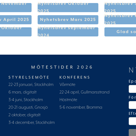
v November
Nyhetsbrev Oktober
Nyhetsbrev
2025
2025
Nyhetsbrev 
 April 2025
Nyhetsbrev Mars 2025
2025
 Oktober
Nyhetsbrev september
Glad s
2024
MÖTESTIDER 2026
N
STYRELSEMÖTE
KONFERENS
Ep
22-23 januari, Stockholm
Vårmöte
6 mars, digitalt
22-24 april, Gullmarsstrand
Fö
3-4 juni, Stockholm
Höstmöte
20-21 augusti, Gnosjö
5-6 november, Bromma
Ef
2 oktober, digitalt
3-4 december, Stockholm