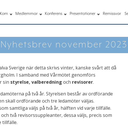
Kom
Medlemmar
Konferens
Presentationer
Remissvar
S
Nyhetsbrev november 2023
lva Sverige när detta skrivs vinter, kanske svårt att då
Borgholm. I samband med Vårmötet genomförs
r sin
styrelse,
valberedning
och
revisorer
.
edamöterna på två år. Styrelsen består av ordförande
en skall ordförande och tre ledamöter väljas.
 samtliga väljs på två år, hälften vid varje tillfälle.
och två revisorssuppleanter, dessa väljs, precis som
illfälle.