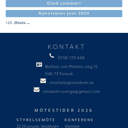
Glad sommar!
Nyhetsbrev Juni 2024
1
2
3
…
8
Nästa →
KONTAKT
0706 725 649
Baltzar von Platens väg 15
546 73 Forsvik
charlotta@smakom.se
smakom.sverige@gmail.com
MÖTESTIDER 2026
STYRELSEMÖTE
KONFERENS
22-23 januari, Stockholm
Vårmöte