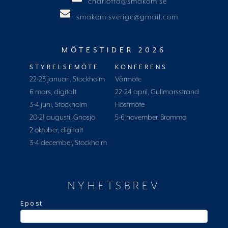
charlotta@smakom.se
smakom.sverige@gmail.com
MÖTESTIDER 2026
STYRELSEMÖTE
KONFERENS
22-23 januari, Stockholm
Vårmöte
6 mars, digitalt
22-24 april, Gullmarsstrand
3-4 juni, Stockholm
Höstmöte
20-21 augusti, Gnosjö
5-6 november, Bromma
2 oktober, digitalt
3-4 december, Stockholm
NYHETSBREV
Epost