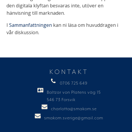
den digitala klyftan besvaras inte, utöver en
hänvisning till marknaden.
I
Sammanfattningen
kan ni läsa om huvuddragen i
vår diskussion.
KONTAKT
0706 725 649
Baltzar von Platens väg 15
546 73 Forsvik
charlotta@smakom.se
smakom.sverige@gmail.com