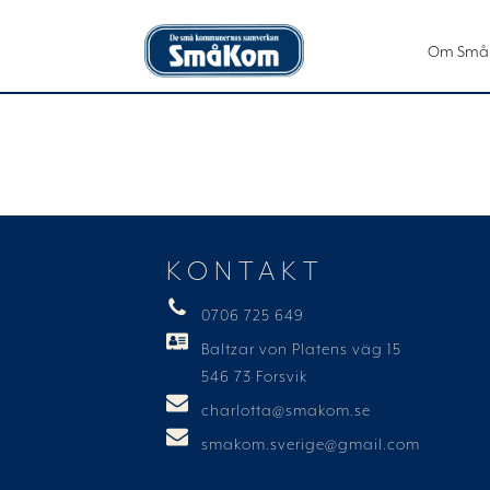
Om Små
KONTAKT
0706 725 649
Baltzar von Platens väg 15
546 73 Forsvik
charlotta@smakom.se
smakom.sverige@gmail.com