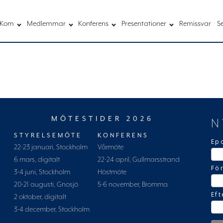
Kom
Medlemmar
Konferens
Presentationer
Remissvar
S
MÖTESTIDER 2026
N
STYRELSEMÖTE
KONFERENS
Ep
22-23 januari, Stockholm
Vårmöte
6 mars, digitalt
22-24 april, Gullmarsstrand
Fö
3-4 juni, Stockholm
Höstmöte
20-21 augusti, Gnosjö
5-6 november, Bromma
Ef
2 oktober, digitalt
3-4 december, Stockholm