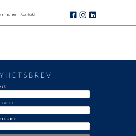
eminarier
Kontakt
YHETSBREV
ost
rnamn
ternamn