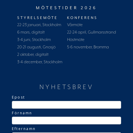
MÖTESTIDER 2026
STYRELSEMÖTE
KONFERENS
22-23 januari, Stockholm
Vårmöte
6 mars, digitalt
22-24 april, Gullmarsstrand
3-4 juni, Stockholm
Höstmöte
20-21 augusti, Gnosjö
5-6 november, Bromma
2 oktober, digitalt
3-4 december, Stockholm
NYHETSBREV
Epost
Förnamn
Efternamn