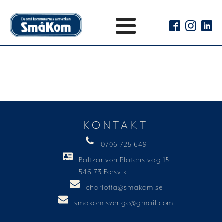
KONTAKT
0706 725 649
Baltzar von Platens väg 15
546 73 Forsvik
charlotta@smakom.se
smakom.sverige@gmail.com