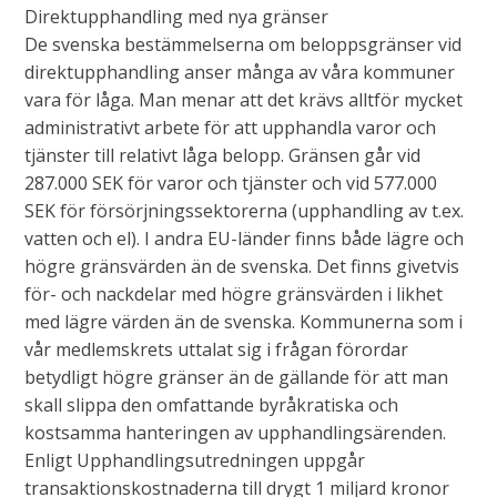
Direktupphandling med nya gränser
De svenska bestämmelserna om beloppsgränser vid
direktupphandling anser många av våra kommuner
vara för låga. Man menar att det krävs alltför mycket
administrativt arbete för att upphandla varor och
tjänster till relativt låga belopp. Gränsen går vid
287.000 SEK för varor och tjänster och vid 577.000
SEK för försörjningssektorerna (upphandling av t.ex.
vatten och el). I andra EU-länder finns både lägre och
högre gränsvärden än de svenska. Det finns givetvis
för- och nackdelar med högre gränsvärden i likhet
med lägre värden än de svenska. Kommunerna som i
vår medlemskrets uttalat sig i frågan förordar
betydligt högre gränser än de gällande för att man
skall slippa den omfattande byråkratiska och
kostsamma hanteringen av upphandlingsärenden.
Enligt Upphandlingsutredningen uppgår
transaktionskostnaderna till drygt 1 miljard kronor