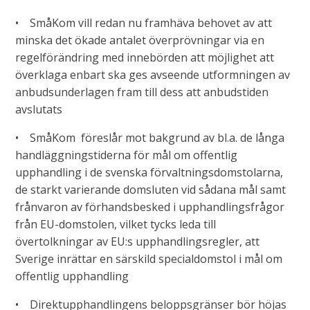
• SmåKom vill redan nu framhäva behovet av att
minska det ökade antalet överprövningar via en
regelförändring med innebörden att möjlighet att
överklaga enbart ska ges avseende utformningen av
anbudsunderlagen fram till dess att anbudstiden
avslutats
• SmåKom föreslår mot bakgrund av bl.a. de långa
handläggningstiderna för mål om offentlig
upphandling i de svenska förvaltningsdomstolarna,
de starkt varierande domsluten vid sådana mål samt
frånvaron av förhandsbesked i upphandlingsfrågor
från EU-domstolen, vilket tycks leda till
övertolkningar av EU:s upphandlingsregler, att
Sverige inrättar en särskild specialdomstol i mål om
offentlig upphandling
• Direktupphandlingens beloppsgränser bör höjas