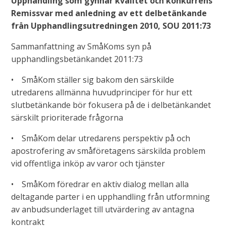
Upphandling som gynnar kvalitet och konkurrens
Remissvar med anledning av ett delbetänkande
från Upphandlingsutredningen 2010, SOU 2011:73
Sammanfattning av SmåKoms syn på
upphandlingsbetänkandet 2011:73
• SmåKom ställer sig bakom den särskilde
utredarens allmänna huvudprinciper för hur ett
slutbetänkande bör fokusera på de i delbetänkandet
särskilt prioriterade frågorna
• SmåKom delar utredarens perspektiv på och
apostrofering av småföretagens särskilda problem
vid offentliga inköp av varor och tjänster
• SmåKom föredrar en aktiv dialog mellan alla
deltagande parter i en upphandling från utformning
av anbudsunderlaget till utvärdering av antagna
kontrakt