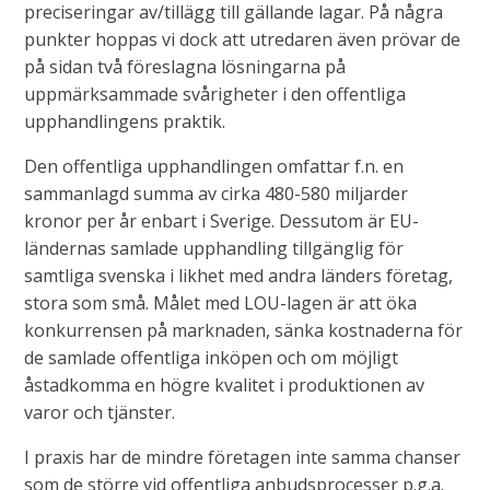
preciseringar av/tillägg till gällande lagar. På några
punkter hoppas vi dock att utredaren även prövar de
på sidan två föreslagna lösningarna på
uppmärksammade svårigheter i den offentliga
upphandlingens praktik.
Den offentliga upphandlingen omfattar f.n. en
sammanlagd summa av cirka 480-580 miljarder
kronor per år enbart i Sverige. Dessutom är EU-
ländernas samlade upphandling tillgänglig för
samtliga svenska i likhet med andra länders företag,
stora som små. Målet med LOU-lagen är att öka
konkurrensen på marknaden, sänka kostnaderna för
de samlade offentliga inköpen och om möjligt
åstadkomma en högre kvalitet i produktionen av
varor och tjänster.
I praxis har de mindre företagen inte samma chanser
som de större vid offentliga anbudsprocesser p.g.a.