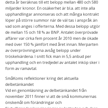
detta år beräknas till ett belopp mellan 480 och 580
miljarder kronor. En osäkerhet är bl.a. att inte alla
upphandlingar annonseras och att många kontrakt
löper på större summor när de väl tas i anspråk än
vad som anges i offerterna. Med dessa belopp utgör
de mellan 15 och 18 % av BNP. Antalet överprövade
affärer var cirka fem procent år 2010 men de ökade
med över 150 % jämfört med året innan. Merparten
av överprövningarna avsåg belopp under
tröskelvärdena. I snitt fick man in 5,5 anbud per
upphandling och en tredjedel av antalet inköp sker i
form av ramavtal.
SmåKoms reflektioner kring det aktuella
delbetänkandet
Vid en genomläsning av delbetänkandet från
november 2011 finner vi att de små kommunernas
önskemål om förändringar och