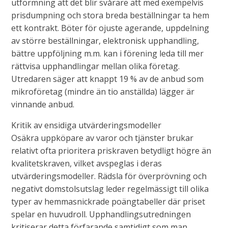
utformning att det blir svårare att med exempelvis
prisdumpning och stora breda beställningar ta hem
ett kontrakt. Böter för ojuste agerande, uppdelning
av större beställningar, elektronisk upphandling,
bättre uppföljning m.m. kan i förening leda till mer
rättvisa upphandlingar mellan olika företag.
Utredaren säger att knappt 19 % av de anbud som
mikroföretag (mindre än tio anställda) lägger är
vinnande anbud.
Kritik av ensidiga utvärderingsmodeller
Osäkra uppköpare av varor och tjänster brukar
relativt ofta prioritera priskraven betydligt högre än
kvalitetskraven, vilket avspeglas i deras
utvärderingsmodeller. Rädsla för överprövning och
negativt domstolsutslag leder regelmässigt till olika
typer av hemmasnickrade poängtabeller där priset
spelar en huvudroll. Upphandlingsutredningen
kritiserar detta förfarande samtidigt som man