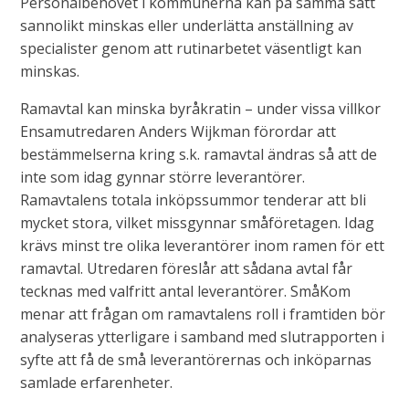
Personalbehovet i kommunerna kan på samma sätt
sannolikt minskas eller underlätta anställning av
specialister genom att rutinarbetet väsentligt kan
minskas.
Ramavtal kan minska byråkratin – under vissa villkor
Ensamutredaren Anders Wijkman förordar att
bestämmelserna kring s.k. ramavtal ändras så att de
inte som idag gynnar större leverantörer.
Ramavtalens totala inköpssummor tenderar att bli
mycket stora, vilket missgynnar småföretagen. Idag
krävs minst tre olika leverantörer inom ramen för ett
ramavtal. Utredaren föreslår att sådana avtal får
tecknas med valfritt antal leverantörer. SmåKom
menar att frågan om ramavtalens roll i framtiden bör
analyseras ytterligare i samband med slutrapporten i
syfte att få de små leverantörernas och inköparnas
samlade erfarenheter.