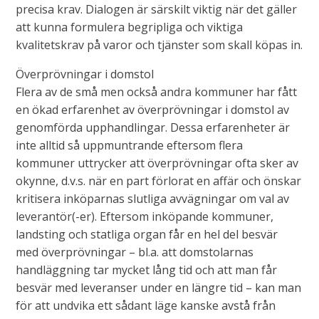
precisa krav. Dialogen är särskilt viktig när det gäller
att kunna formulera begripliga och viktiga
kvalitetskrav på varor och tjänster som skall köpas in.
Överprövningar i domstol
Flera av de små men också andra kommuner har fått
en ökad erfarenhet av överprövningar i domstol av
genomförda upphandlingar. Dessa erfarenheter är
inte alltid så uppmuntrande eftersom flera
kommuner uttrycker att överprövningar ofta sker av
okynne, d.v.s. när en part förlorat en affär och önskar
kritisera inköparnas slutliga avvägningar om val av
leverantör(-er). Eftersom inköpande kommuner,
landsting och statliga organ får en hel del besvär
med överprövningar – bl.a. att domstolarnas
handläggning tar mycket lång tid och att man får
besvär med leveranser under en längre tid – kan man
för att undvika ett sådant läge kanske avstå från