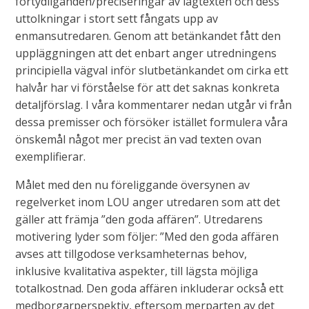
förtydliganden/preciseringar av lagtexten och dess
uttolkningar i stort sett fångats upp av
enmansutredaren. Genom att betänkandet fått den
uppläggningen att det enbart anger utredningens
principiella vägval inför slutbetänkandet om cirka ett
halvår har vi förståelse för att det saknas konkreta
detaljförslag. I våra kommentarer nedan utgår vi från
dessa premisser och försöker istället formulera våra
önskemål något mer precist än vad texten ovan
exemplifierar.
Målet med den nu föreliggande översynen av
regelverket inom LOU anger utredaren som att det
gäller att främja ”den goda affären”. Utredarens
motivering lyder som följer: ”Med den goda affären
avses att tillgodose verksamheternas behov,
inklusive kvalitativa aspekter, till lägsta möjliga
totalkostnad. Den goda affären inkluderar också ett
medborgarperspektiv, eftersom merparten av det