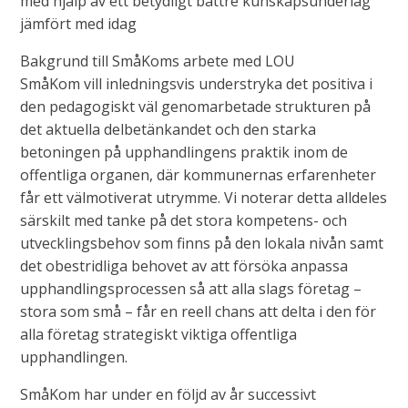
med hjälp av ett betydligt bättre kunskapsunderlag
jämfört med idag
Bakgrund till SmåKoms arbete med LOU
SmåKom vill inledningsvis understryka det positiva i
den pedagogiskt väl genomarbetade strukturen på
det aktuella delbetänkandet och den starka
betoningen på upphandlingens praktik inom de
offentliga organen, där kommunernas erfarenheter
får ett välmotiverat utrymme. Vi noterar detta alldeles
särskilt med tanke på det stora kompetens- och
utvecklingsbehov som finns på den lokala nivån samt
det obestridliga behovet av att försöka anpassa
upphandlingsprocessen så att alla slags företag –
stora som små – får en reell chans att delta i den för
alla företag strategiskt viktiga offentliga
upphandlingen.
SmåKom har under en följd av år successivt