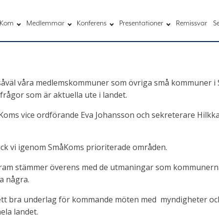
Kom
Medlemmar
Konferens
Presentationer
Remissvar
S
såväl våra medlemskommuner som övriga små kommuner i Sv
frågor som är aktuella ute i landet.
oms vice ordförande Eva Johansson och sekreterare Hilkka 
ck vi igenom SmåKoms prioriterade områden.
ogram stämmer överens med de utmaningar som kommunerna h
na några.
 bra underlag för kommande möten med myndigheter och pol
hela landet.