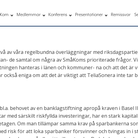
Kom
Medlemmar
Konferens
Presentationer
Remissvar
S
vå av våra regelbundna överläggningar med riksdagspartier
n- de samtal om några av SmåKoms prioriterade frågor. Vi var
tningen hanteras i länen och kommuner- na och att det är vi
ar också eniga om att det är viktigt att TeliaSonera inte tar 
 bl.a. behovet av en banklagstiftning apropå kraven i Basel
tar med särskilt riskfyllda investeringar, har en stark kapi
retagen. Om man tillämpar samma krav på sparbankerna som 
 risk för att loka sparbanker försvinner och tvingas in i st