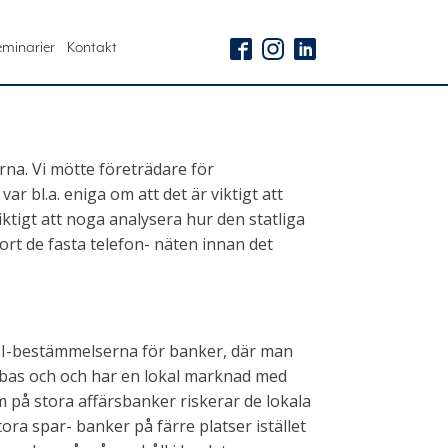
eminarier
Kontakt
na. Vi mötte företrädare för
 bl.a. eniga om att det är viktigt att
ktigt att noga analysera hur den statliga
bort de fasta telefon- näten innan det
 III-bestämmelserna för banker, där man
talbas och och har en lokal marknad med
på stora affärsbanker riskerar de lokala
ora spar- banker på färre platser istället