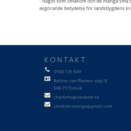
- något som SmåKom och de många små spa
avgörande betydelse för landsbygdens kre
KONTAKT
0706 725 649
Baltzar von Platens väg 15
546 73 Forsvik
charlotta@smakom.se
smakom.sverige@gmail.com