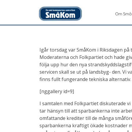
Om Små
Igår torsdag var SmåKom i Riksdagen på t
Moderaterna och Folkpartiet och hade giva
följa upp hur den nya strandskyddslagstif
servicen skall se ut på landsbyg- den. Vi v
finns fullt fungerande tekniska alternativ.
[nggallery id=9]
I samtalen med Folkpartiet diskuterade vi
tar hänsyn till att sparbankerna inte arbe
omfattande krediter till de många småfö
sparbankerna kraftigt ökade kostnader med