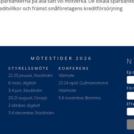
rbankerna på alla sätt vill motverka. De lokala sparbanker
ditvillkor och främst småföretagens kreditförsörjning
MÖTESTIDER 2026
N
STYRELSEMÖTE
KONFERENS
Ep
22-23 januari, Stockholm
Vårmöte
6 mars, digitalt
22-24 april, Gullmarsstrand
Fö
3-4 juni, Stockholm
Höstmöte
20-21 augusti, Gnosjö
5-6 november, Bromma
Ef
2 oktober, digitalt
3-4 december, Stockholm