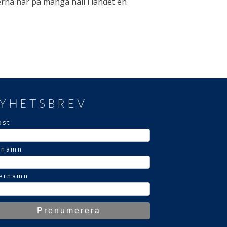
na har på många håll i landet en
YHETSBREV
ost
rnamn
ternamn