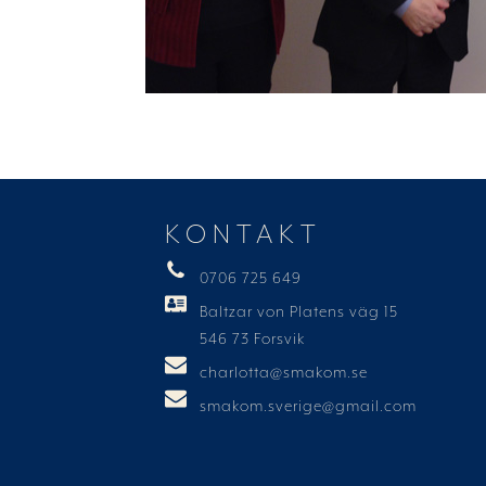
KONTAKT
0706 725 649
Baltzar von Platens väg 15
546 73 Forsvik
charlotta@smakom.se
smakom.sverige@gmail.com