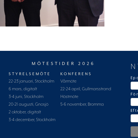
MÖTESTIDER 2026
N
STYRELSEMÖTE
KONFERENS
Ep
22-23 januari, Stockholm
Vårmöte
6 mars, digitalt
22-24 april, Gullmarsstrand
Fö
3-4 juni, Stockholm
Höstmöte
20-21 augusti, Gnosjö
5-6 november, Bromma
Ef
2 oktober, digitalt
3-4 december, Stockholm