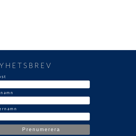
YHETSBREV
ost
rnamn
ternamn