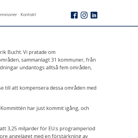
eminarier
Kontakt
ik Bucht. Vi pratade om
em områden, sammanlagt 31 kommuner, från
nledningar undantogs alltså fem områden,
tt se till att kompensera dessa områden med
 Kommittén har just kommit igång, och
att 3,25 miljarder för EU:s programperiod
 vore angeläget med en förstärkning av