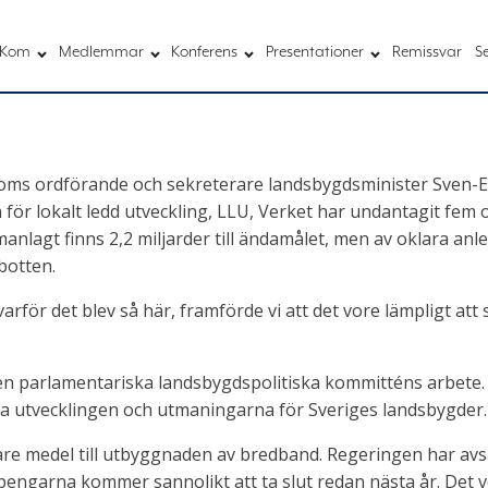
Kom
Medlemmar
Konferens
Presentationer
Remissvar
S
ms ordförande och sekreterare landsbygdsminister Sven-Er
 för lokalt ledd utveckling, LLU, Verket har undantagit f
mmanlagt finns 2,2 miljarder till ändamålet, men av oklara a
botten.
l varför det blev så här, framförde vi att det vore lämpligt a
n parlamentariska landsbygdspolitiska kommitténs arbete.
ysa utvecklingen och utmaningarna för Sveriges landsbygder.
gare medel till utbyggnaden av bredband. Regeringen har avs
 pengarna kommer sannolikt att ta slut redan nästa år. Det