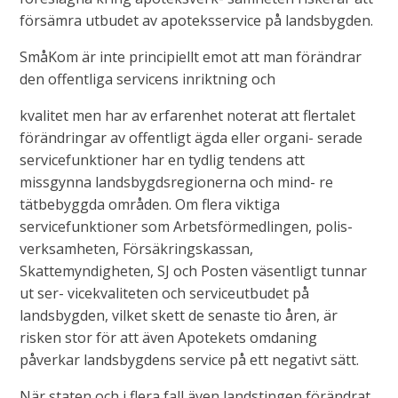
försämra utbudet av apoteksservice på landsbygden.
SmåKom är inte principiellt emot att man förändrar
den offentliga servicens inriktning och
kvalitet men har av erfarenhet noterat att flertalet
förändringar av offentligt ägda eller organi- serade
servicefunktioner har en tydlig tendens att
missgynna landsbygdsregionerna och mind- re
tätbebyggda områden. Om flera viktiga
servicefunktioner som Arbetsförmedlingen, polis-
verksamheten, Försäkringskassan,
Skattemyndigheten, SJ och Posten väsentligt tunnar
ut ser- vicekvaliteten och serviceutbudet på
landsbygden, vilket skett de senaste tio åren, är
risken stor för att även Apotekets omdaning
påverkar landsbygdens service på ett negativt sätt.
När staten och i flera fall även landstingen förändrat