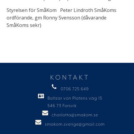
Styrelsen för SmåKom Peter Lindroth SmåKoms
ordförande, gm Ronny Svensson (dåvarande
SmåKoms sekr)
KONTAKT
0706 725 649
Baltzar von Platens väg 15
546 73 Forsvik
charlotta@smakom.se
smakom.sverige@gmail.com