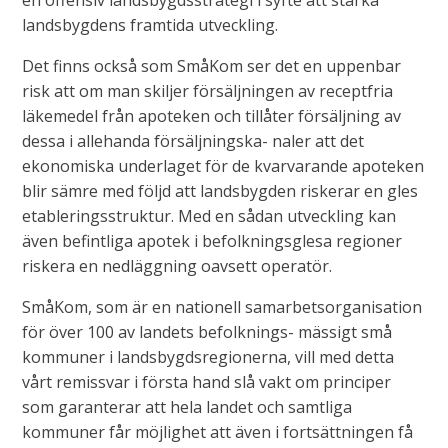
en offensiv landsbygdsstrategi i syfte att stärka
landsbygdens framtida utveckling.
Det finns också som SmåKom ser det en uppenbar
risk att om man skiljer försäljningen av receptfria
läkemedel från apoteken och tillåter försäljning av
dessa i allehanda försäljningska- naler att det
ekonomiska underlaget för de kvarvarande apoteken
blir sämre med följd att landsbygden riskerar en gles
etableringsstruktur. Med en sådan utveckling kan
även befintliga apotek i befolkningsglesa regioner
riskera en nedläggning oavsett operatör.
SmåKom, som är en nationell samarbetsorganisation
för över 100 av landets befolknings- mässigt små
kommuner i landsbygdsregionerna, vill med detta
vårt remissvar i första hand slå vakt om principer
som garanterar att hela landet och samtliga
kommuner får möjlighet att även i fortsättningen få