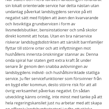
sin lokalt orienterade service har detta nästan utan
undantag påverkat landsbygdens service på ett
negativt sätt med följden att även den kvarvarande
och livsviktiga grundservicen i form av
livsmedelsbutiker, bensinstationer och små skolor
direkt kommit att hotas. Utan en bra närservice
riskerar landsbygdsdistrikten att särskilt barnfamiljer
flyttar till större orter och att inflyttningen mot
hushållens innersta önskningar stannar av. Denna
onda spiral har staten gett extra kraft åt under
senare år genom den snabba avlövningen av
landsbygdens individ- och hushållsinriktade statliga
service. Ju fler servicefunktioner som försvinner från
en bygd eller kommun, desto större risk för att all
övrig verksamhet påverkas negativt. En sådan
utveckling känns orimlig, inte minst med tanke på att
hela regeringskansliet just nu arbetar med att skapa