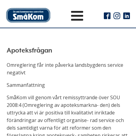
Apoteksfrågan
Omreglering får inte påverka landsbygdens service
negativt
Sammanfattning
SmåKom vill genom vårt remissyttrande över SOU
2008:4 (Omreglering av apoteksmarkna- den) dels
uttrycka att vi är positiva till kvalitativt inriktade
förändringar av offentligt organise- rad service och
dels samtidigt varna för att reformer som den
föreslagna kring apoteksverk- samheten riskerar att