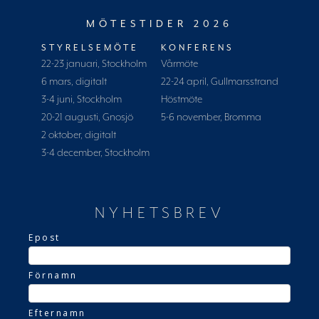
MÖTESTIDER 2026
STYRELSEMÖTE
KONFERENS
22-23 januari, Stockholm
Vårmöte
6 mars, digitalt
22-24 april, Gullmarsstrand
3-4 juni, Stockholm
Höstmöte
20-21 augusti, Gnosjö
5-6 november, Bromma
2 oktober, digitalt
3-4 december, Stockholm
NYHETSBREV
Epost
Förnamn
Efternamn