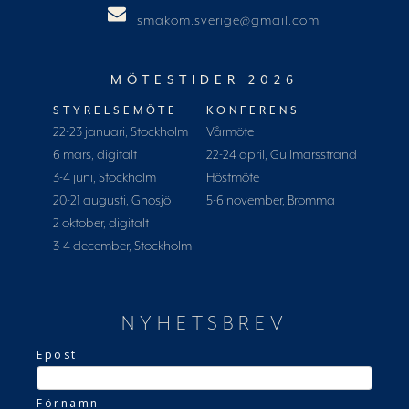
smakom.sverige@gmail.com
MÖTESTIDER 2026
STYRELSEMÖTE
KONFERENS
22-23 januari, Stockholm
Vårmöte
6 mars, digitalt
22-24 april, Gullmarsstrand
3-4 juni, Stockholm
Höstmöte
20-21 augusti, Gnosjö
5-6 november, Bromma
2 oktober, digitalt
3-4 december, Stockholm
NYHETSBREV
Epost
Förnamn