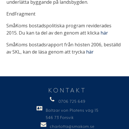
underlätta byggande på landsbygden.
EndFragment
SmåKoms bostadspolitiska program reviderades
2015. Du kan ta del av den genom att klicka
här
SmåKoms bostadsrapport från hösten 2006, beställd
av SKL, kan de läsa genom att trycka
här
KONTAKT
0706 725 649
Baltzar von Platens väg 15
546 73 Forsvik
charlotta@smakom.se