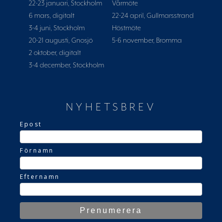
22-23 januari, Stockholm
Vårmöte
6 mars, digitalt
22-24 april, Gullmarsstrand
3-4 juni, Stockholm
Höstmöte
20-21 augusti, Gnosjö
5-6 november, Bromma
2 oktober, digitalt
3-4 december, Stockholm
NYHETSBREV
Epost
Förnamn
Efternamn