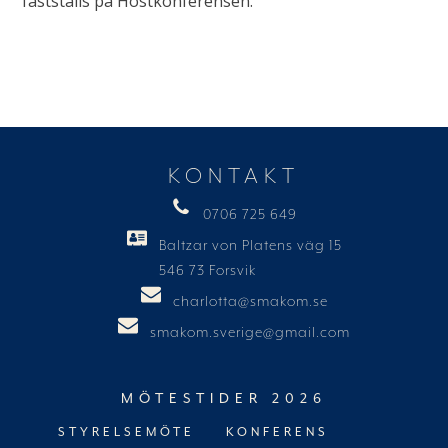
fastställs på Höstkonferensen.
KONTAKT
0706 725 649
Baltzar von Platens väg 15
546 73 Forsvik
charlotta@smakom.se
smakom.sverige@gmail.com
MÖTESTIDER 2026
STYRELSEMÖTE
KONFERENS