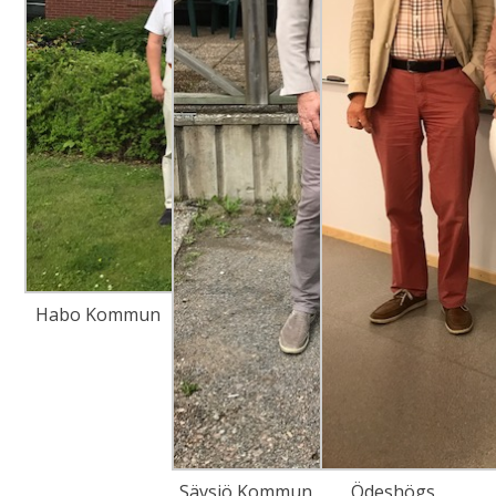
Habo Kommun
Sävsjö Kommun
Ödeshögs