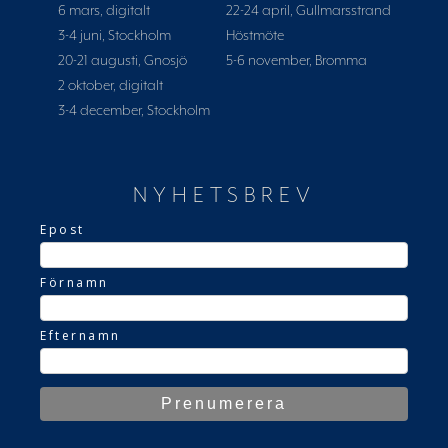
6 mars, digitalt
22-24 april, Gullmarsstrand
3-4 juni, Stockholm
Höstmöte
20-21 augusti, Gnosjö
5-6 november, Bromma
2 oktober, digitalt
3-4 december, Stockholm
NYHETSBREV
Epost
Förnamn
Efternamn