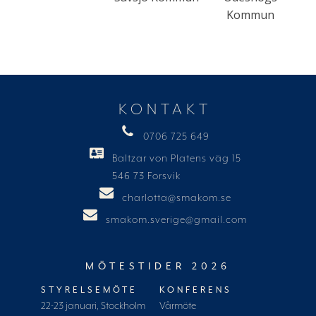
Kommun
KONTAKT
0706 725 649
Baltzar von Platens väg 15
546 73 Forsvik
charlotta@smakom.se
smakom.sverige@gmail.com
MÖTESTIDER 2026
STYRELSEMÖTE
KONFERENS
22-23 januari, Stockholm
Vårmöte