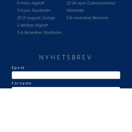
6 mars, digitalt
22-24 april, Gullmarsstrand
3-4 juni, Stockholm
Höstmöte
20-21 augusti, Gnosjö
5-6 november, Bromma
2 oktober, digitalt
3-4 december, Stockholm
NYHETSBREV
Epost
Förnamn
Efternamn