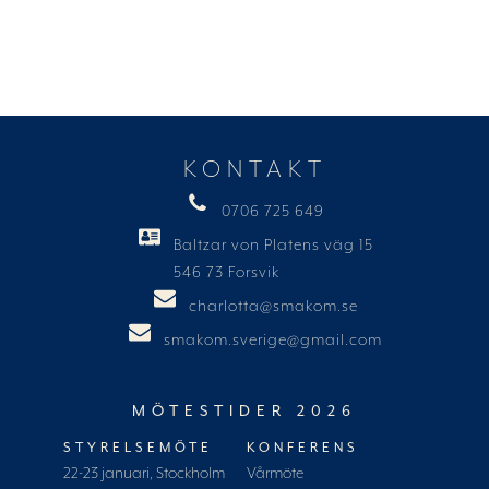
KONTAKT
0706 725 649
Baltzar von Platens väg 15
546 73 Forsvik
charlotta@smakom.se
smakom.sverige@gmail.com
MÖTESTIDER 2026
STYRELSEMÖTE
KONFERENS
22-23 januari, Stockholm
Vårmöte