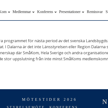
Kom
Medlemmar
Konferens
Presentationer
Remissvar
S
mulera programmet för nästa period av det svenska Landsby
jat. I Dalarna är det inte Länsstyrelsen eller Region Dalar
rtnerskap där SmåKom, Hela Sverige och andra organisatione
ade stor uppslutning från inte minst SmåKoms medlemskom
MÖTESTIDER 2026
STYRELSEMÖTE
KONFERENS