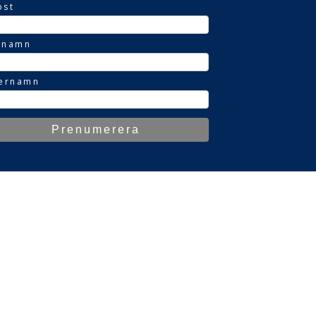
ost
rnamn
ternamn