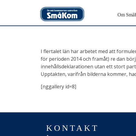
Om Små
I flertalet län har arbetet med att for
för perioden 2014 och framåt) re dan bör
innehållsdeklarationen utan ett stort pa
Upptakten, varifrån bilderna kommer, h
[nggallery id=8]
KONTAKT