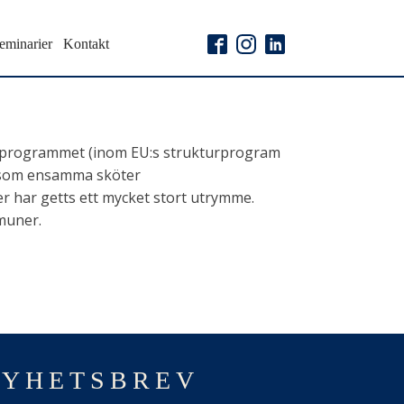
eminarier
Kontakt
gdsprogrammet (inom EU:s strukturprogram
na som ensamma sköter
r har getts ett mycket stort utrymme.
muner.
NYHETSBREV