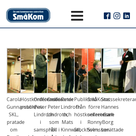
Carola
Höstkonferensens
Ordförande
Ordförande
Peter
Publikbild
SmåKoms
Statssekretera
Gunnarsson,
publikhav.
Peter
Peter
Lindroth
från
förre
Hannes
SKL,
Lindroth
Lindroth,
och
höstkonferensen
sekreterare
Carl
pratade
i
som
Mats
i
Ronny
Borg
om
samspråk
höll i
Kinnwall,
Stockholm.
Svensson
berättade