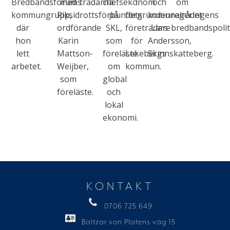
Bredbandsforums
med
trådarna.
chefsekonom
I
och
om
kommungrupp,
Riksidrottsförbundets
på
förgrunden
komunalrådet
regeringens
där
ordförande
SKL,
företrädare
Lars
bredbandspolit
hon
Karin
som
för
Andersson,
lett
Mattson-
föreläste
Lekebergs
Skinnskatteberg.
arbetet.
Weijber,
om
kommun.
som
global
föreläste.
och
lokal
ekonomi.
KONTAKT
0706 725 649
Baltzar von Platens väg 15