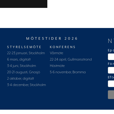
MÖTESTIDER 2026
N
STYRELSEMÖTE
KONFERENS
Ep
22-23 januari, Stockholm
Vårmöte
6 mars, digitalt
22-24 april, Gullmarsstrand
Fö
3-4 juni, Stockholm
Höstmöte
20-21 augusti, Gnosjö
5-6 november, Bromma
Ef
2 oktober, digitalt
3-4 december, Stockholm