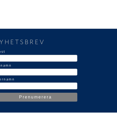
YHETSBREV
ost
rnamn
ternamn