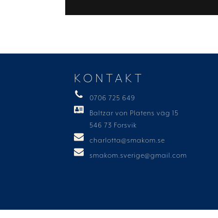
KONTAKT
0706 725 649
Baltzar von Platens väg 15
546 73 Forsvik
charlotta@smakom.se
smakom.sverige@gmail.com