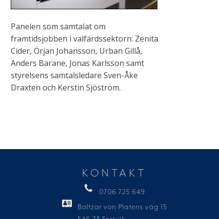
Panelen som samtalat om
framtidsjobben i välfärdssektorn: Zenita
Cider, Örjan Johansson, Urban Gillå,
Anders Barane, Jonas Karlsson samt
styrelsens samtalsledare Sven-Åke
Draxten och Kerstin Sjöström.
KONTAKT
0706 725 649
Baltzar von Platens väg 15