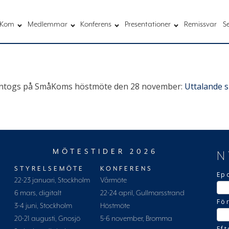
Kom
Medlemmar
Konferens
Presentationer
Remissvar
S
m antogs på SmåKoms höstmöte den 28 november:
Uttalande s
MÖTESTIDER 2026
N
STYRELSEMÖTE
KONFERENS
Ep
22-23 januari, Stockholm
Vårmöte
6 mars, digitalt
22-24 april, Gullmarsstrand
Fö
3-4 juni, Stockholm
Höstmöte
20-21 augusti, Gnosjö
5-6 november, Bromma
Ef