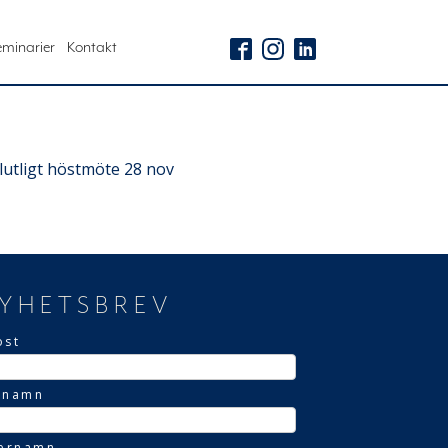
eminarier
Kontakt
lutligt höstmöte 28 nov
YHETSBREV
ost
rnamn
ternamn