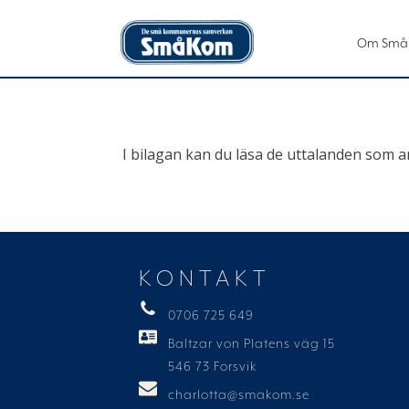
Om Små
I bilagan kan du läsa de uttalanden so
KONTAKT
0706 725 649
Baltzar von Platens väg 15
546 73 Forsvik
charlotta@smakom.se