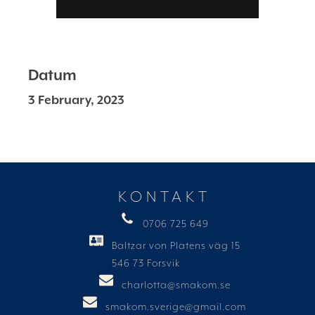
Datum
3 February, 2023
KONTAKT
0706 725 649
Baltzar von Platens väg 15
546 73 Forsvik
charlotta@smakom.se
smakom.sverige@gmail.com