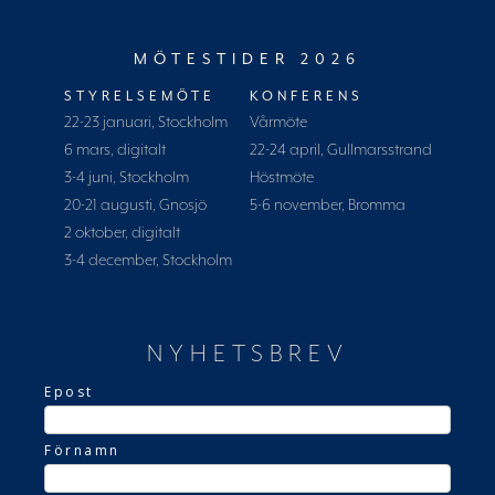
MÖTESTIDER 2026
STYRELSEMÖTE
KONFERENS
22-23 januari, Stockholm
Vårmöte
6 mars, digitalt
22-24 april, Gullmarsstrand
3-4 juni, Stockholm
Höstmöte
20-21 augusti, Gnosjö
5-6 november, Bromma
2 oktober, digitalt
3-4 december, Stockholm
NYHETSBREV
Epost
Förnamn