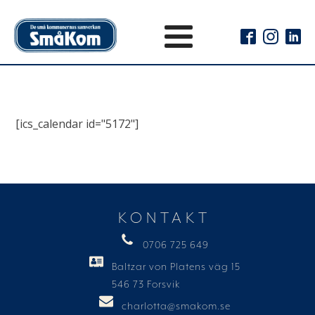
[ics_calendar id="5172"]
KONTAKT
0706 725 649
Baltzar von Platens väg 15
546 73 Forsvik
charlotta@smakom.se