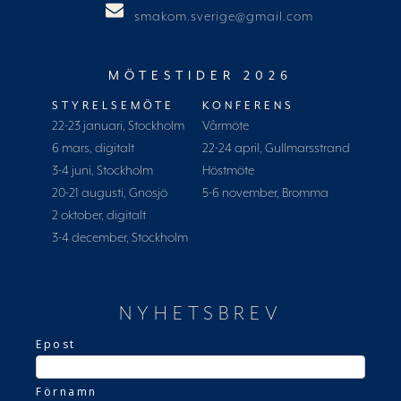
smakom.sverige@gmail.com
MÖTESTIDER 2026
STYRELSEMÖTE
KONFERENS
22-23 januari, Stockholm
Vårmöte
6 mars, digitalt
22-24 april, Gullmarsstrand
3-4 juni, Stockholm
Höstmöte
20-21 augusti, Gnosjö
5-6 november, Bromma
2 oktober, digitalt
3-4 december, Stockholm
NYHETSBREV
Epost
Förnamn