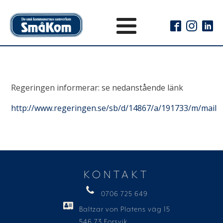
Regeringen informerar: se nedanstående länk
http://www.regeringen.se/sb/d/14867/a/191733/m/mail
KONTAKT
0706 725 649
Baltzar von Platens väg 15
546 73 Forsvik