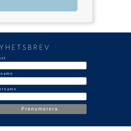
YHETSBREV
ost
rnamn
ternamn