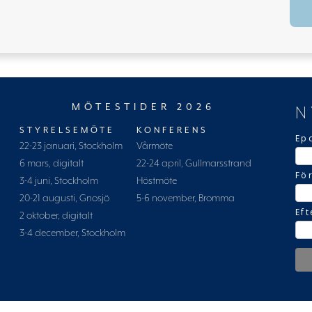
MÖTESTIDER 2026
N
STYRELSEMÖTE
KONFERENS
Ep
22-23 januari, Stockholm
Vårmöte
6 mars, digitalt
22-24 april, Gullmarsstrand
Fö
3-4 juni, Stockholm
Höstmöte
20-21 augusti, Gnosjö
5-6 november, Bromma
Ef
2 oktober, digitalt
3-4 december, Stockholm