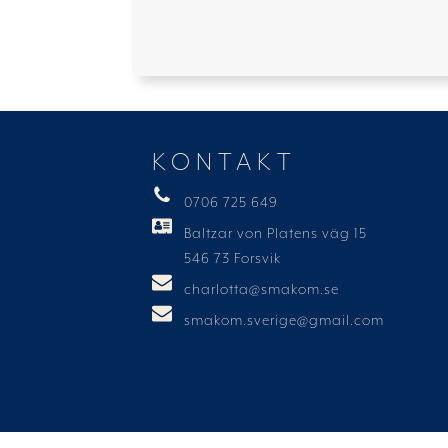
KONTAKT
0706 725 649
Baltzar von Platens väg 15
546 73 Forsvik
charlotta@smakom.se
smakom.sverige@gmail.com