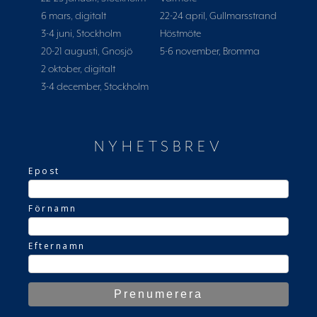
6 mars, digitalt
22-24 april, Gullmarsstrand
3-4 juni, Stockholm
Höstmöte
20-21 augusti, Gnosjö
5-6 november, Bromma
2 oktober, digitalt
3-4 december, Stockholm
NYHETSBREV
Epost
Förnamn
Efternamn