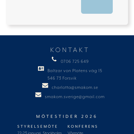
KONTAKT
0706 725 649
Baltzar von Platens väg 15
546 73 Forsvik
charlotta@smakom.se
smakom.sverige@gmail.com
MÖTESTIDER 2026
STYRELSEMÖTE
KONFERENS
22-23 januari, Stockholm
Vårmöte