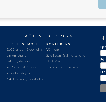
MÖTESTIDER 2026
N
STYRELSEMÖTE
KONFERENS
Ep
22-23 januari, Stockholm
Vårmöte
6 mars, digitalt
22-24 april, Gullmarsstrand
Fö
3-4 juni, Stockholm
Höstmöte
20-21 augusti, Gnosjö
5-6 november, Bromma
Ef
2 oktober, digitalt
3-4 december, Stockholm