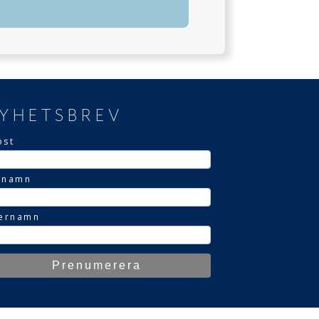
YHETSBREV
ost
rnamn
ternamn