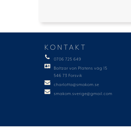
KONTAKT
0706 725 649
Baltzar von Platens väg 15
546 73 Forsvik
charlotta@smakom.se
smakom.sverige@gmail.com