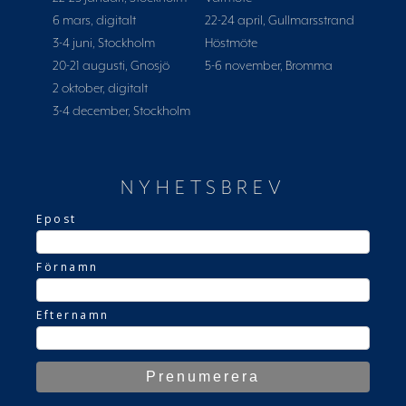
6 mars, digitalt
22-24 april, Gullmarsstrand
3-4 juni, Stockholm
Höstmöte
20-21 augusti, Gnosjö
5-6 november, Bromma
2 oktober, digitalt
3-4 december, Stockholm
NYHETSBREV
Epost
Förnamn
Efternamn