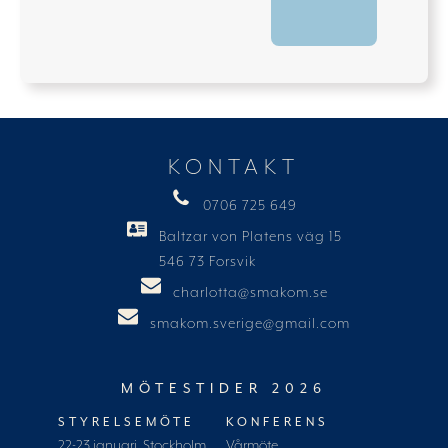
KONTAKT
0706 725 649
Baltzar von Platens väg 15
546 73 Forsvik
charlotta@smakom.se
smakom.sverige@gmail.com
MÖTESTIDER 2026
STYRELSEMÖTE
KONFERENS
22-23 januari, Stockholm
Vårmöte