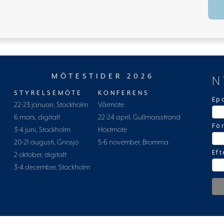
MÖTESTIDER 2026
N
STYRELSEMÖTE
KONFERENS
Ep
22-23 januari, Stockholm
Vårmöte
6 mars, digitalt
22-24 april, Gullmarsstrand
Fö
3-4 juni, Stockholm
Höstmöte
20-21 augusti, Gnosjö
5-6 november, Bromma
Ef
2 oktober, digitalt
3-4 december, Stockholm