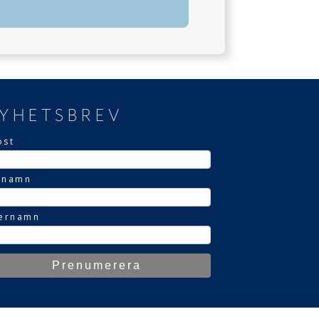
YHETSBREV
ost
rnamn
ternamn