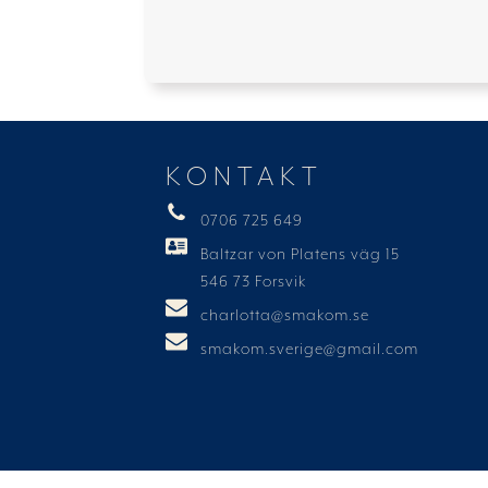
KONTAKT
0706 725 649
Baltzar von Platens väg 15
546 73 Forsvik
charlotta@smakom.se
smakom.sverige@gmail.com