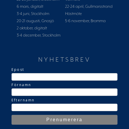
6 mars, digitalt
22-24 april, Gullmarsstrand
3-4 juni, Stockholm
Höstmöte
20-21 augusti, Gnosjö
5-6 november, Bromma
2 oktober, digitalt
3-4 december, Stockholm
NYHETSBREV
Epost
Förnamn
Efternamn