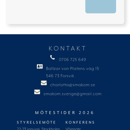
KONTAKT
0706 725 649
Baltzar von Platens väg 15
546 73 Forsvik
charlotta@smakom.se
smakom.sverige@gmail.com
MÖTESTIDER 2026
STYRELSEMÖTE
KONFERENS
22-23 januari, Stockholm
Vårmöte