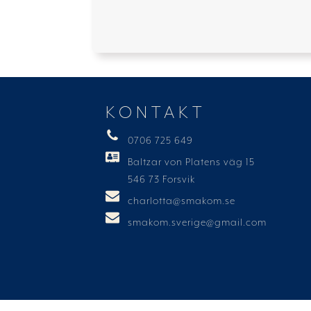
KONTAKT
0706 725 649
Baltzar von Platens väg 15
546 73 Forsvik
charlotta@smakom.se
smakom.sverige@gmail.com