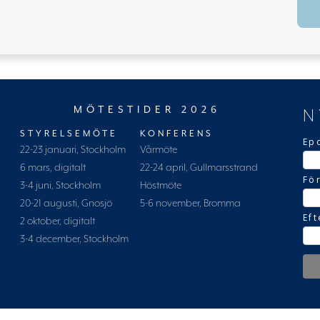
MÖTESTIDER 2026
N
STYRELSEMÖTE
KONFERENS
Ep
22-23 januari, Stockholm
Vårmöte
6 mars, digitalt
22-24 april, Gullmarsstrand
Fö
3-4 juni, Stockholm
Höstmöte
20-21 augusti, Gnosjö
5-6 november, Bromma
Ef
2 oktober, digitalt
3-4 december, Stockholm