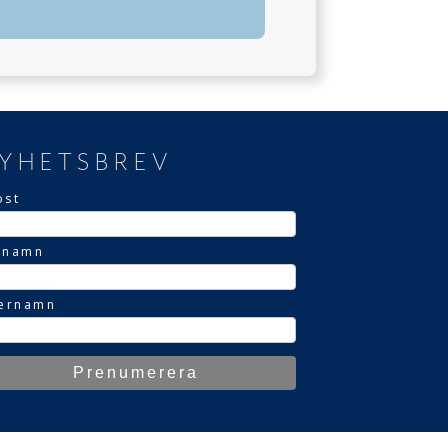
YHETSBREV
ost
rnamn
ternamn