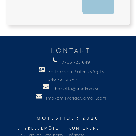
KONTAKT
0706 725 649
Baltzar von Platens väg 15
546 73 Forsvik
charlotta@smakom.se
smakom.sverige@gmail.com
MÖTESTIDER 2026
STYRELSEMÖTE
KONFERENS
22-23 januari, Stockholm
Vårmöte