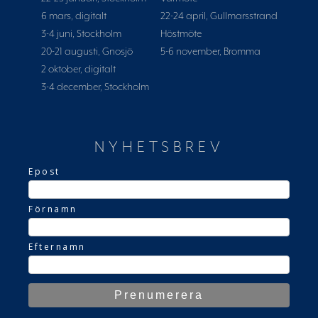
6 mars, digitalt
22-24 april, Gullmarsstrand
3-4 juni, Stockholm
Höstmöte
20-21 augusti, Gnosjö
5-6 november, Bromma
2 oktober, digitalt
3-4 december, Stockholm
NYHETSBREV
Epost
Förnamn
Efternamn