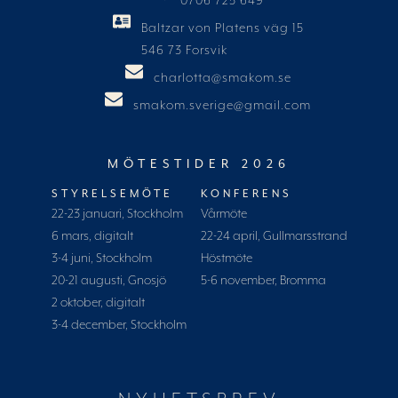
0706 725 649
Baltzar von Platens väg 15
546 73 Forsvik
charlotta@smakom.se
smakom.sverige@gmail.com
MÖTESTIDER 2026
STYRELSEMÖTE
KONFERENS
22-23 januari, Stockholm
Vårmöte
6 mars, digitalt
22-24 april, Gullmarsstrand
3-4 juni, Stockholm
Höstmöte
20-21 augusti, Gnosjö
5-6 november, Bromma
2 oktober, digitalt
3-4 december, Stockholm