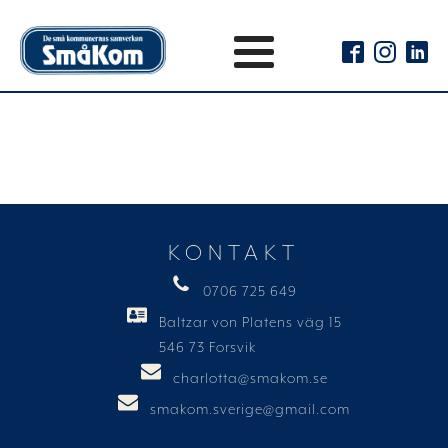
KONTAKT
0706 725 649
Baltzar von Platens väg 15
546 73 Forsvik
charlotta@smakom.se
smakom.sverige@gmail.com