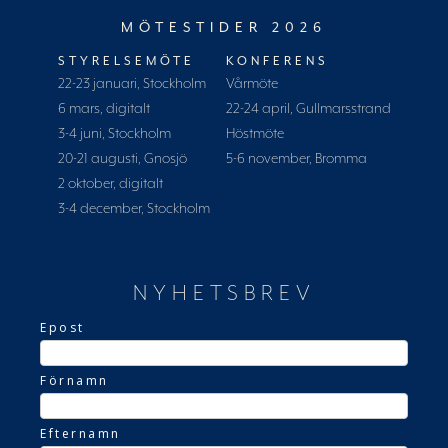
MÖTESTIDER 2026
STYRELSEMÖTE
KONFERENS
22-23 januari, Stockholm
Vårmöte
6 mars, digitalt
22-24 april, Gullmarsstrand
3-4 juni, Stockholm
Höstmöte
20-21 augusti, Gnosjö
5-6 november, Bromma
2 oktober, digitalt
3-4 december, Stockholm
NYHETSBREV
Epost
Förnamn
Efternamn