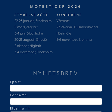
MÖTESTIDER 2026
STYRELSEMÖTE
KONFERENS
22-23 januari, Stockholm
Vårmöte
6 mars, digitalt
22-24 april, Gullmarsstrand
3-4 juni, Stockholm
Höstmöte
20-21 augusti, Gnosjö
5-6 november, Bromma
2 oktober, digitalt
3-4 december, Stockholm
NYHETSBREV
Epost
Förnamn
Efternamn