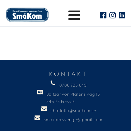
KONTAKT
0706 725 649
Baltzar von Platens väg 15
546 73 Forsvik
charlotta@smakom.se
smakom.sverige@gmail.com