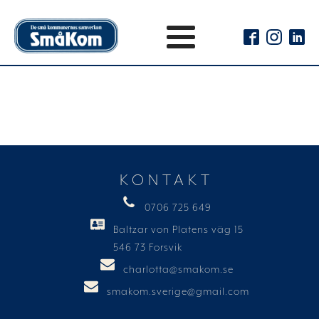
KONTAKT
0706 725 649
Baltzar von Platens väg 15
546 73 Forsvik
charlotta@smakom.se
smakom.sverige@gmail.com