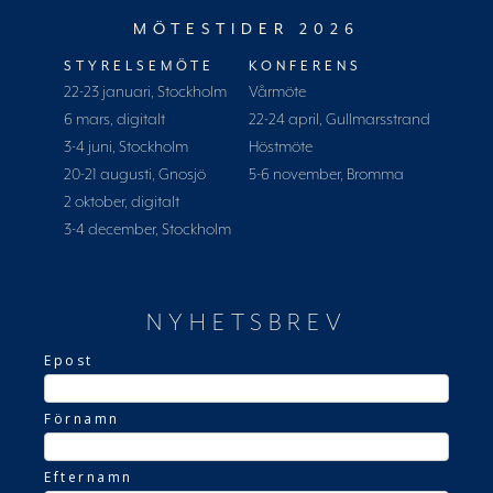
MÖTESTIDER 2026
STYRELSEMÖTE
KONFERENS
22-23 januari, Stockholm
Vårmöte
6 mars, digitalt
22-24 april, Gullmarsstrand
3-4 juni, Stockholm
Höstmöte
20-21 augusti, Gnosjö
5-6 november, Bromma
2 oktober, digitalt
3-4 december, Stockholm
NYHETSBREV
Epost
Förnamn
Efternamn