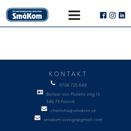
KONTAKT
0706 725 649
Baltzar von Platens väg 15
546 73 Forsvik
charlotta@smakom.se
smakom.sverige@gmail.com