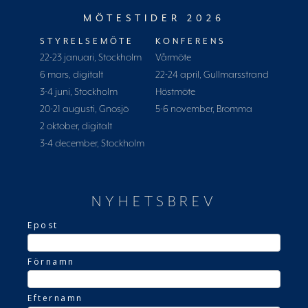
MÖTESTIDER 2026
STYRELSEMÖTE
KONFERENS
22-23 januari, Stockholm
Vårmöte
6 mars, digitalt
22-24 april, Gullmarsstrand
3-4 juni, Stockholm
Höstmöte
20-21 augusti, Gnosjö
5-6 november, Bromma
2 oktober, digitalt
3-4 december, Stockholm
NYHETSBREV
Epost
Förnamn
Efternamn