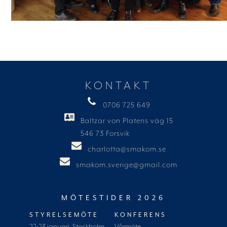
KONTAKT
0706 725 649
Baltzar von Platens väg 15
546 73 Forsvik
charlotta@smakom.se
smakom.sverige@gmail.com
MÖTESTIDER 2026
STYRELSEMÖTE
KONFERENS