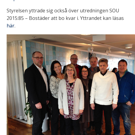
Styrelsen yttrade sig också över utredningen SOU
2015:85 – Bostäder att bo kvar i. Yttrandet kan läsas
här
.