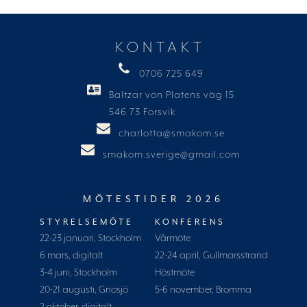
KONTAKT
0706 725 649
Baltzar von Platens väg 15
546 73 Forsvik
charlotta@smakom.se
smakom.sverige@gmail.com
MÖTESTIDER 2026
STYRELSEMÖTE
KONFERENS
22-23 januari, Stockholm
Vårmöte
6 mars, digitalt
22-24 april, Gullmarsstrand
3-4 juni, Stockholm
Höstmöte
20-21 augusti, Gnosjö
5-6 november, Bromma