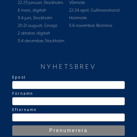
22-23 januari, Stockholm
Vårmöte
6 mars, digitalt
22-24 april, Gullmarsstrand
3-4 juni, Stockholm
Höstmöte
20-21 augusti, Gnosjö
5-6 november, Bromma
2 oktober, digitalt
3-4 december, Stockholm
NYHETSBREV
Epost
Förnamn
Efternamn