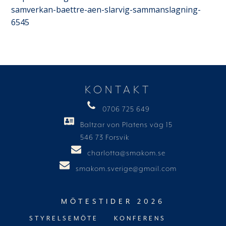
samverkan-baettre-aen-slarvig-sammanslagning-
6545
KONTAKT
0706 725 649
Baltzar von Platens väg 15
546 73 Forsvik
charlotta@smakom.se
smakom.sverige@gmail.com
MÖTESTIDER 2026
STYRELSEMÖTE
KONFERENS