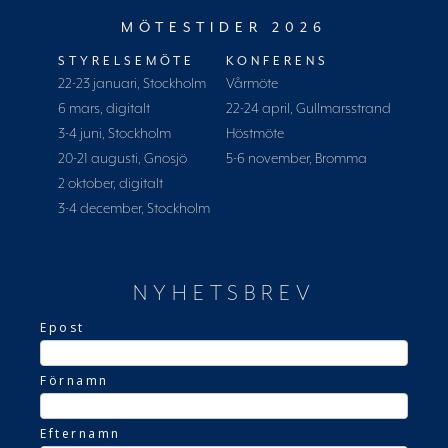
MÖTESTIDER 2026
STYRELSEMÖTE
KONFERENS
22-23 januari, Stockholm
Vårmöte
6 mars, digitalt
22-24 april, Gullmarsstrand
3-4 juni, Stockholm
Höstmöte
20-21 augusti, Gnosjö
5-6 november, Bromma
2 oktober, digitalt
3-4 december, Stockholm
NYHETSBREV
Epost
Förnamn
Efternamn