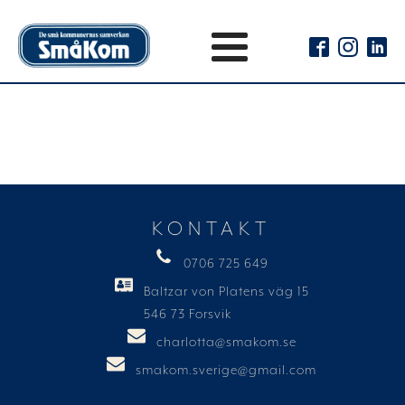
KONTAKT
0706 725 649
Baltzar von Platens väg 15
546 73 Forsvik
charlotta@smakom.se
smakom.sverige@gmail.com